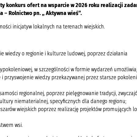
ty konkurs ofert na wsparcie w 2026 roku realizacji zada
a – Rolnictwo pn. „ Aktywna wieś”.
ści inicjatyw lokalnych na terenach wiejskich.
e wiedzy o regionie i kulturze ludowej, poprzez działania
dzypokoleniowej, w szczególności w formie wydarzeń umożliwia
i przyswojenie wiedzy przekazywanej przez starsze pokoleni
samości regionalnej, poprzez pielęgnowanie tradycji, zwyczaj
ltury niematerialnej, specyficznych dla danego regionu;
szarów wiejskich poprzez realizację projektów promujących l
stwem wsi.