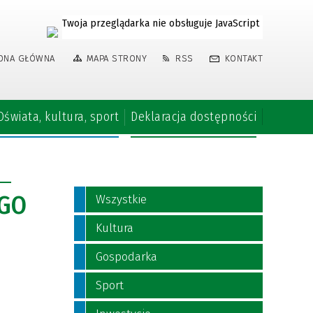
Twoja przeglądarka nie obsługuje JavaScript
ONA GŁÓWNA
MAPA STRONY
RSS
KONTAKT
Oświata, kultura, sport
Deklaracja dostępności
EGO
Wszystkie
Kultura
Gospodarka
Sport