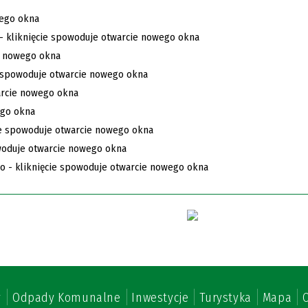
y
Odpady Komunalne
Inwestycje
Turystyka
Mapa
O