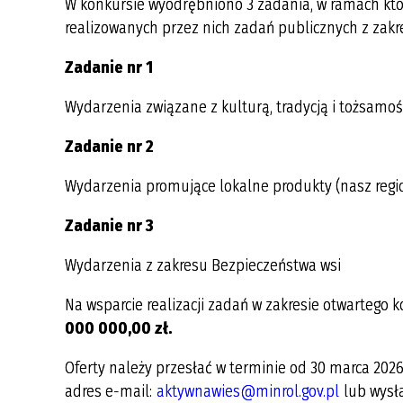
W konkursie wyodrębniono 3 zadania, w ramach kt
ODPADÓW 2025
realizowanych przez nich zadań publicznych z zakr
HARMONOGRAM ODBIORU
Zadanie nr 1
ODPADÓW KOMUNALNYCH 2026
Wydarzenia związane z kulturą, tradycją i tożsamośc
Zadanie nr 2
Wydarzenia promujące lokalne produkty (nasz regio
Zadanie nr 3
Wydarzenia z zakresu Bezpieczeństwa wsi
Na wsparcie realizacji zadań w zakresie otwarteg
000 000,00 zł.
Oferty należy przesłać w terminie od 30 marca 2026 r
adres e-mail:
aktywnawies@minrol.gov.pl
lub wysła