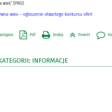
 wieś” (PRO).
ywna-wies---ogloszenie-otwartego-konkursu-ofert
astępna
Pdf
Drukuj
Powrót
Ko
KATEGORII: INFORMACJE