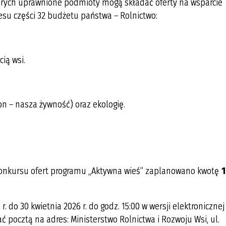
órych uprawnione podmioty mogą składać oferty na wsparcie
esu części 32 budżetu państwa – Rolnictwo:
ią wsi.
n – nasza żywność) oraz ekologię.
o konkursu ofert programu „Aktywna wieś” zaplanowano kwotę
. do 30 kwietnia 2026 r. do godz. 15:00 w wersji elektronicznej
ć pocztą na adres: Ministerstwo Rolnictwa i Rozwoju Wsi, ul.