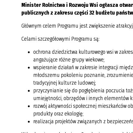
MIASTO PARTNERSKIE
TERENIE GMINY KRZESZYCE
Minister Rolnictwa i Rozwoju Wsi ogłasza otwar
ALTLANDSBERG
ROK 2021
FILM PROMOCYJNY GMINY
publicznych z zakresu części 32 budżetu państw
DOKUMENTY DO POBRANIA
KRZESZYCE
WYKAZ SOŁTYSÓW
ROK 2020
WYKAZ PODMIOTÓW WPISANYCH
Głównym celem Programu jest zwiększenie atrakcyjno
NIEODPŁATNA POMOC PRAWNA
OFERTA INWESTYCYJNA
DO REJESTRU DZIAŁALNOŚCI
REGULOWANEJ
Celami szczegółowymi Programu są:
KONKURSY
ROK 2017
PUNKT SELEKTYWNEJ ZBIÓRKI
ochrona dziedzictwa kulturowego wsi w zakresi
GMINNA KOMISJA ROZWIĄZYWANIA
ODPADÓW KOMUNALNYCH
angażujące różne grupy wiekowe;
PROBLEMÓW ALKOHOLOWYCH
INFORMACJA O PODMIOCIE
wspieranie działań w zakresie integracji mię
INFORMACJA ODNOŚNIE OCHRONY
ODBIERAJĄCYM ODPADY
młodszemu pokoleniu poznanie, zrozumienie 
DANYCH OSOBOWYCH
KOMUNALNE
tradycyjnej kulturze ludowej;
CIEPŁE MIESZKANIE
przyczynianie się do pogłębienia poczucia toż
ZAŁATW SPRAWĘ PRZEZ INTERNET
umiejętności, obrzędów i innych elementów ku
FILM EDUKACYJNY O SEGREGACJI
rozwój aktywności społecznej mieszkańców ob
ODPADÓW
produkty oraz ekologię;
POZIOMY RECYKLINGU
realizacja projektów związanych z bezpieczeń
HARMONOGRAM ODBIORU