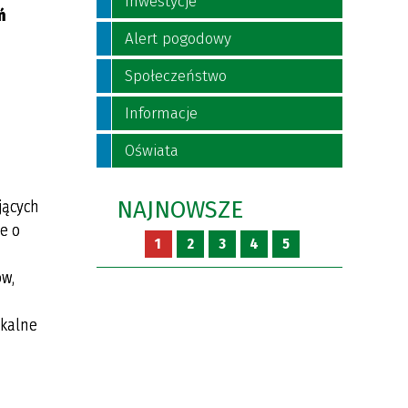
Inwestycje
ń
Alert pogodowy
Społeczeństwo
Informacje
Oświata
NAJNOWSZE
jących
e o
1
2
3
4
5
ów,
okalne