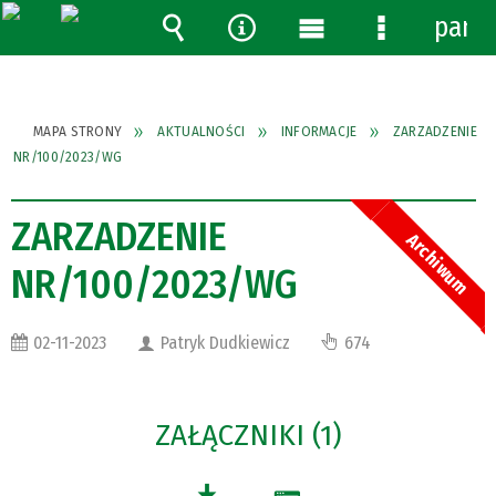
pane
Wyszukiwarka
Narzędzia
Menu
Menu
główne
szczegółow
MAPA STRONY
AKTUALNOŚCI
INFORMACJE
ZARZADZENIE
NR/100/2023/WG
ZARZADZENIE
Archiwum
NR/100/2023/WG
02-11-2023
Patryk Dudkiewicz
674
ZAŁĄCZNIKI (1)