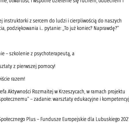
e, otwartość i wspólne dzielenie się ruchem, oddechem i
 instruktorki z sercem do ludzi i cierpliwością do naszych
a, podziękowania i... pytanie: „To już koniec? Naprawdę?”
nie – szkolenie z psychoterapeutą, a
sztaty z pierwszej pomocy!
iście razem!
fa Aktywności Rozmaitej w Krzeszycach, w ramach projektu
 społecznemu” – zadanie: warsztaty edukacyjne i kompetency
połecznego Plus – Fundusze Europejskie dla Lubuskiego 202