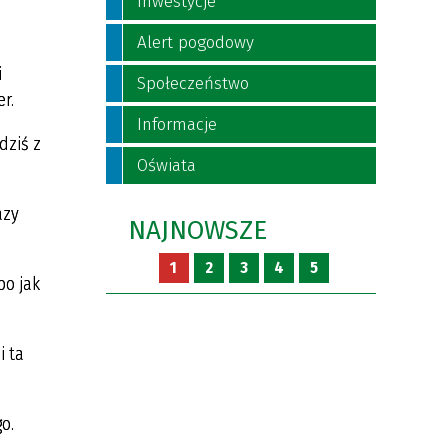
Inwestycje
Alert pogodowy
i
Społeczeństwo
r.
Informacje
dziś z
Oświata
azy
NAJNOWSZE
1
2
3
4
5
bo jak
i ta
o.