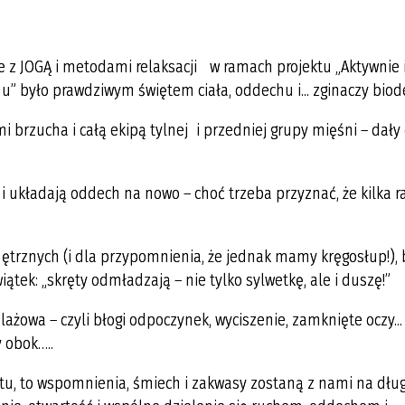
nie z JOGĄ i metodami relaksacji w ramach projektu „Aktywnie 
 było prawdziwym świętem ciała, oddechu i... zginaczy biode
 brzucha i całą ekipą tylnej i przedniej grupy mięśni – dały 
o i układają oddech na nowo – choć trzeba przyznać, że kilka r
ętrznych (i dla przypomnienia, że jednak mamy kręgosłup!), 
ek: „skręty odmładzają – nie tylko sylwetkę, ale i duszę!”
lażowa – czyli błogi odpoczynek, wyciszenie, zamknięte oczy... 
y obok…..
, to wspomnienia, śmiech i zakwasy zostaną z nami na dług