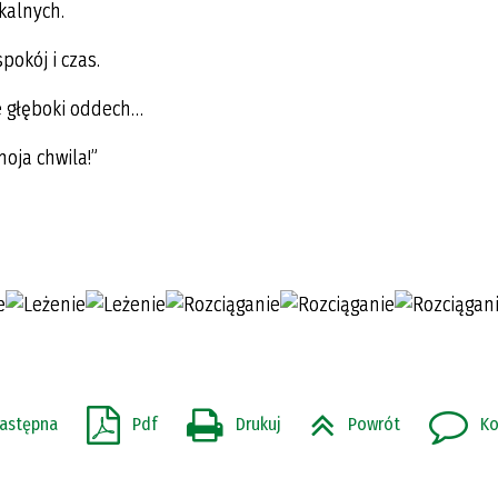
kalnych.
pokój i czas.
e głęboki oddech…
zcie sobie: „To moja chwila!”
astępna
Pdf
Drukuj
Powrót
Ko