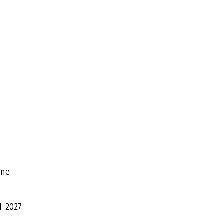
jne –
1–2027