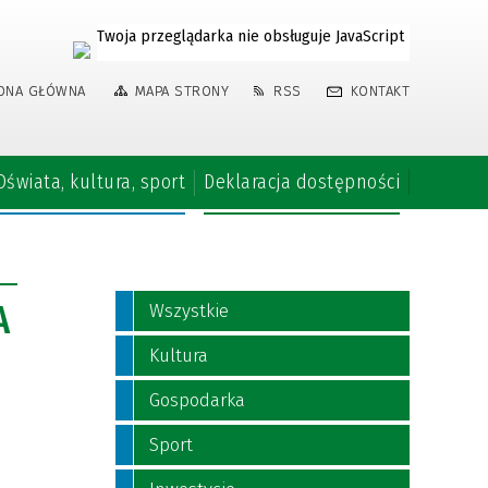
Twoja przeglądarka nie obsługuje JavaScript
ONA GŁÓWNA
MAPA STRONY
RSS
KONTAKT
Oświata, kultura, sport
Deklaracja dostępności
A
Wszystkie
Kultura
Gospodarka
Sport