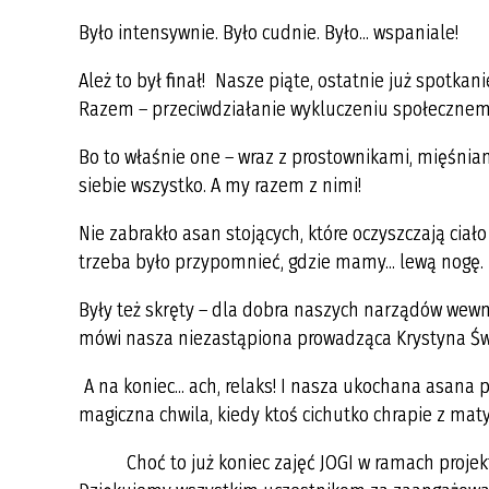
MIASTO PARTNERSKIE
TERENIE GMINY KRZESZYCE
ALTLANDSBERG
ROK 2021
FILM PROMOCYJNY GMINY
Było intensywnie. Było cudnie. Było... wspaniale!
DOKUMENTY DO POBRANIA
KRZESZYCE
WYKAZ SOŁTYSÓW
ROK 2020
Ależ to był finał! Nasze piąte, ostatnie już spotka
WYKAZ PODMIOTÓW WPISANYCH
Razem – przeciwdziałanie wykluczeniu społecznemu”
NIEODPŁATNA POMOC PRAWNA
OFERTA INWESTYCYJNA
DO REJESTRU DZIAŁALNOŚCI
REGULOWANEJ
KONKURSY
ROK 2017
Bo to właśnie one – wraz z prostownikami, mięśniami
PUNKT SELEKTYWNEJ ZBIÓRKI
siebie wszystko. A my razem z nimi!
GMINNA KOMISJA ROZWIĄZYWANIA
ODPADÓW KOMUNALNYCH
PROBLEMÓW ALKOHOLOWYCH
Nie zabrakło asan stojących, które oczyszczają ciał
INFORMACJA O PODMIOCIE
trzeba było przypomnieć, gdzie mamy... lewą nogę.
INFORMACJA ODNOŚNIE OCHRONY
ODBIERAJĄCYM ODPADY
DANYCH OSOBOWYCH
KOMUNALNE
Były też skręty – dla dobra naszych narządów wewn
CIEPŁE MIESZKANIE
ZAŁATW SPRAWĘ PRZEZ INTERNET
mówi nasza niezastąpiona prowadząca Krystyna Świąt
FILM EDUKACYJNY O SEGREGACJI
A na koniec... ach, relaks! I nasza ukochana asana p
ODPADÓW
magiczna chwila, kiedy ktoś cichutko chrapie z mat
POZIOMY RECYKLINGU
Choć to już koniec zajęć JOGI w ramach projektu
HARMONOGRAM ODBIORU