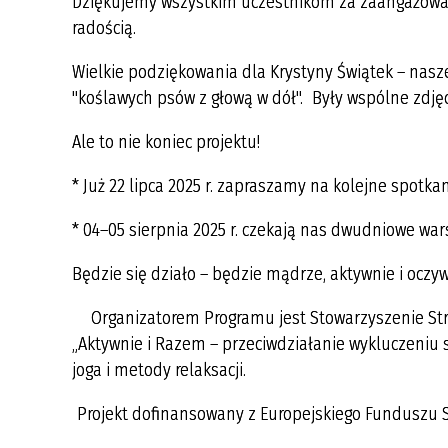
Dziękujemy wszystkim uczestnikom za zaangażowani
ODPADÓW 2025
radością.
HARMONOGRAM ODBIORU
Wielkie podziękowania dla Krystyny Świątek – naszej
ODPADÓW KOMUNALNYCH 2026
"koślawych psów z głową w dół". Były wspólne zdjęci
Ale to nie koniec projektu!
* Już 22 lipca 2025 r. zapraszamy na kolejne spotka
* 04–05 sierpnia 2025 r. czekają nas dwudniowe war
Będzie się działo – będzie mądrze, aktywnie i oczyw
Organizatorem Programu jest Stowarzyszenie Stre
„Aktywnie i Razem – przeciwdziałanie wykluczeniu
joga i metody relaksacji.
Projekt dofinansowany z Europejskiego Funduszu S