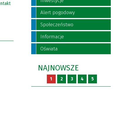
Inwestycje
ntakt
Alert pogodowy
Społeczeństwo
Informacje
Oświata
NAJNOWSZE
1
2
3
4
5