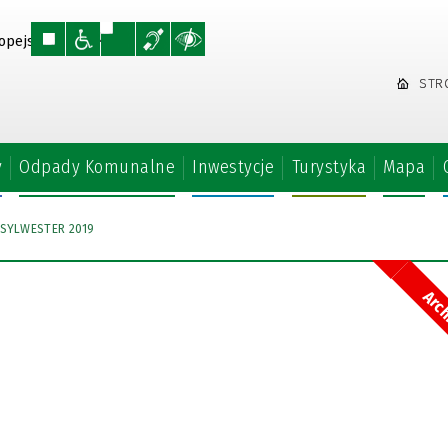
STR
y
Odpady Komunalne
Inwestycje
Turystyka
Mapa
SYLWESTER 2019
Arc