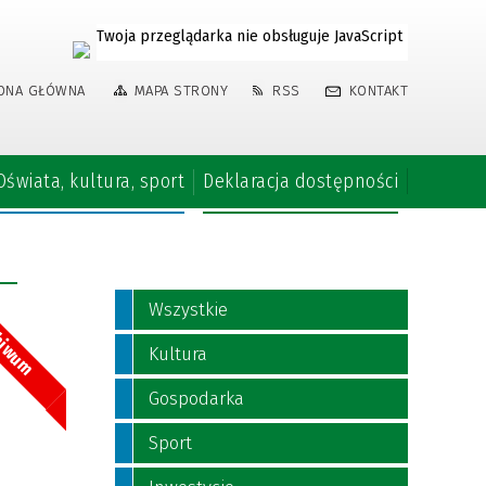
Twoja przeglądarka nie obsługuje JavaScript
ONA GŁÓWNA
MAPA STRONY
RSS
KONTAKT
Oświata, kultura, sport
Deklaracja dostępności
Wszystkie
hiwum
Kultura
Gospodarka
Sport