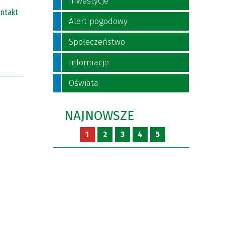
Inwestycje
ntakt
Alert pogodowy
Społeczeństwo
Informacje
Oświata
NAJNOWSZE
1
2
3
4
5