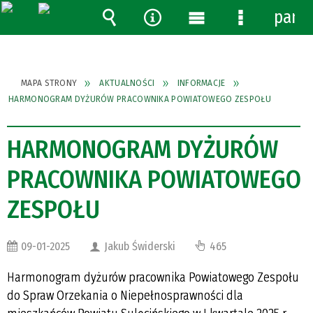
pane
Wyszukiwarka
Narzędzia
Menu
Menu
główne
szczegółow
MAPA STRONY
AKTUALNOŚCI
INFORMACJE
HARMONOGRAM DYŻURÓW PRACOWNIKA POWIATOWEGO ZESPOŁU
HARMONOGRAM DYŻURÓW
PRACOWNIKA POWIATOWEGO
ZESPOŁU
09-01-2025
Jakub Świderski
465
Harmonogram dyżurów pracownika Powiatowego Zespołu
do Spraw Orzekania o Niepełnosprawności dla