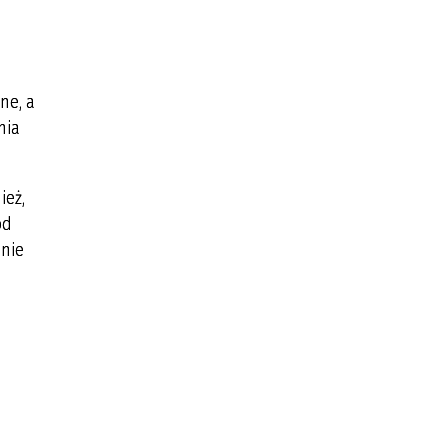
ne, a
nia
ież,
od
znie