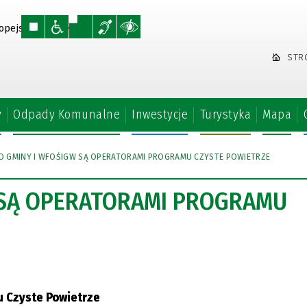
STR
y
Odpady Komunalne
Inwestycje
Turystyka
Mapa
O GMINY I WFOŚIGW SĄ OPERATORAMI PROGRAMU CZYSTE POWIETRZE
 SĄ OPERATORAMI PROGRAMU
u Czyste Powietrze