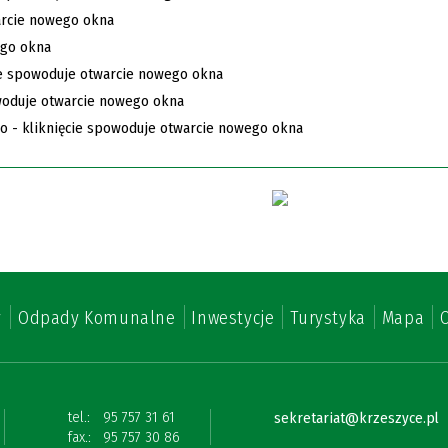
y
Odpady Komunalne
Inwestycje
Turystyka
Mapa
O
tel.:
95 757 31 61
sekretariat@krzeszyce.pl
fax.:
95 757 30 86