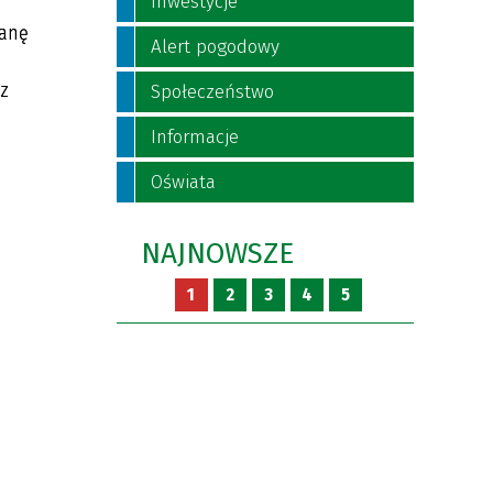
Inwestycje
ianę
Alert pogodowy
az
Społeczeństwo
Informacje
Oświata
NAJNOWSZE
1
2
3
4
5