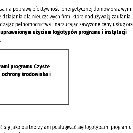
nsa na poprawę efektywności energetycznej domów oraz wym
le działania dla nieuczciwych firm, które nadużywają zaufania
udzając pełnomocnictwa i narzucając zawyżone ceny usług or
ieuprawnionym użyciem logotypów programu i instytucji
.
orami programu Czyste
 ochrony środowiska i
ć się jako partnerzy ani posługiwać się logotypami programu