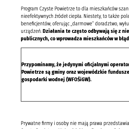
MIASTO PARTNERSKIE
TERENIE GMINY KRZESZYCE
ALTLANDSBERG
ROK 2021
FILM PROMOCYJNY GMINY
Program Czyste Powietrze to dla mieszkańców sza
DOKUMENTY DO POBRANIA
KRZESZYCE
nieefektywnych źródeł ciepła. Niestety, to także po
WYKAZ SOŁTYSÓW
ROK 2020
beneficjentów, oferując „darmowe” doradztwo, wył
WYKAZ PODMIOTÓW WPISANYCH
NIEODPŁATNA POMOC PRAWNA
OFERTA INWESTYCYJNA
DO REJESTRU DZIAŁALNOŚCI
urządzeń.
Działania te często odbywają się z n
REGULOWANEJ
publicznych, co wprowadza mieszkańców w błąd
KONKURSY
ROK 2017
PUNKT SELEKTYWNEJ ZBIÓRKI
GMINNA KOMISJA ROZWIĄZYWANIA
ODPADÓW KOMUNALNYCH
PROBLEMÓW ALKOHOLOWYCH
Przypominamy, że jedynymi oficjalnymi operat
INFORMACJA O PODMIOCIE
INFORMACJA ODNOŚNIE OCHRONY
ODBIERAJĄCYM ODPADY
Powietrze są gminy oraz wojewódzkie fundusze
DANYCH OSOBOWYCH
KOMUNALNE
gospodarki wodnej (WFOŚiGW).
CIEPŁE MIESZKANIE
ZAŁATW SPRAWĘ PRZEZ INTERNET
FILM EDUKACYJNY O SEGREGACJI
ODPADÓW
POZIOMY RECYKLINGU
Prywatne firmy i osoby nie mają prawa przedstawia
HARMONOGRAM ODBIORU