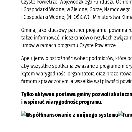
Czyste Powietrze, Wojewódzkiego Funduszu Ochron
ODPADÓW 2025
i Gospodarki Wodnej w Zielonej Górze, Narodoweg
HARMONOGRAM ODBIORU
i Gospodarki Wodnej (NFOŚiGW) i Ministerstwa Klima
ODPADÓW KOMUNALNYCH 2026
Gmina, jako kluczowy partner programu, powinna re
także informować mieszkańców o ryzykach związa
umów w ramach programu Czyste Powietrze.
Apelujemy o ostrożność wobec podmiotów, które po
aby wszystkie spotkania związane z programem or
kątem wiarygodności organizatora oraz prezentowa
firmom sprawdzonym, a wszelkie wątpliwości powi
Tylko aktywna postawa gminy pozwoli skuteczn
i wspierać wiarygodność programu.