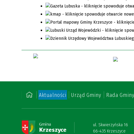
Aktualności
Urząd Gminy
Rada Gmin
ul. Skwierzyńska 16
66-435 Krzeszyce