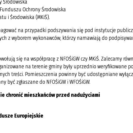
y Środowiska
o Funduszu Ochrony Środowiska
tu i Środowiska (MKiŚ).
agować na przypadki podszywania się pod instytucje publicz
nych z wyborem wykonawców, którzy namawiają do podpisywa
wołują się na współpracę z NFOŚiGW czy MKiŚ. Zalecamy równ
ganizowane na terenie gminy były uprzednio weryfikowane p
nych treści. Pomieszczenia powinny być udostępniane wyłąc
nny być zgłaszane do NFOŚiGW i WFOŚiGW.
ie chronić mieszkańców przed nadużyciami